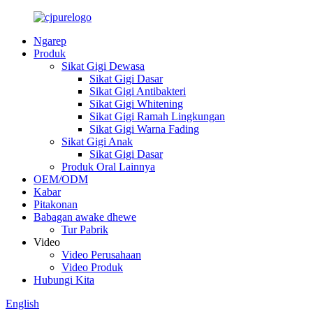
Ngarep
Produk
Sikat Gigi Dewasa
Sikat Gigi Dasar
Sikat Gigi Antibakteri
Sikat Gigi Whitening
Sikat Gigi Ramah Lingkungan
Sikat Gigi Warna Fading
Sikat Gigi Anak
Sikat Gigi Dasar
Produk Oral Lainnya
OEM/ODM
Kabar
Pitakonan
Babagan awake dhewe
Tur Pabrik
Video
Video Perusahaan
Video Produk
Hubungi Kita
English