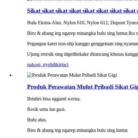
Sikat sikat sikat sikat sikat sikat sikat sikat
Bulu Ekstra-Alus. Nylon 610, Nylon 612, Dupont Tynex
Biru & abang ing ngarep minangka bulu sing luntur.Iku 
Pegangan karet non-slip kanggo genggeman sing nyama
Ujung reresik sing digedhekake dirancang khusus kanggo
nakoni, nyelidiki
rinci
Produk Perawatan Mulut Pribadi Sikat Gig
Bristles bisa ngganti werna.
Resik untu lan gusi.
Bulu alus.
Biru & abang ing ngarep minangka bulu sing luntur.