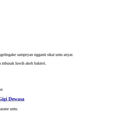
gelingake sampeyan ngganti sikat untu anyar.
an mbusak luwih akeh bakteri.
Gigi Dewasa
tarane untu.