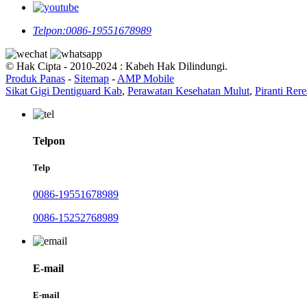
Telpon:
0086-19551678989
© Hak Cipta - 2010-2024 : Kabeh Hak Dilindungi.
Produk Panas
-
Sitemap
-
AMP Mobile
Sikat Gigi Dentiguard Kab
,
Perawatan Kesehatan Mulut
,
Piranti Rere
Telpon
Telp
0086-19551678989
0086-15252768989
E-mail
E-mail