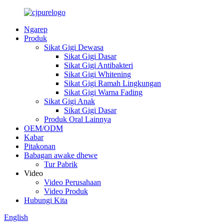
Ngarep
Produk
Sikat Gigi Dewasa
Sikat Gigi Dasar
Sikat Gigi Antibakteri
Sikat Gigi Whitening
Sikat Gigi Ramah Lingkungan
Sikat Gigi Warna Fading
Sikat Gigi Anak
Sikat Gigi Dasar
Produk Oral Lainnya
OEM/ODM
Kabar
Pitakonan
Babagan awake dhewe
Tur Pabrik
Video
Video Perusahaan
Video Produk
Hubungi Kita
English